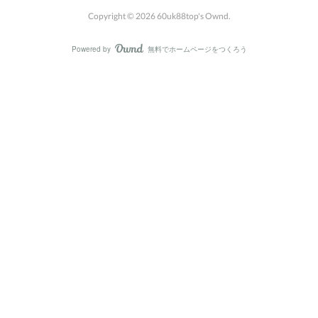
Copyright ©
2026
60uk88top's Ownd
.
Powered by
無料でホームページをつくろう
AmebaOwnd
フォロー